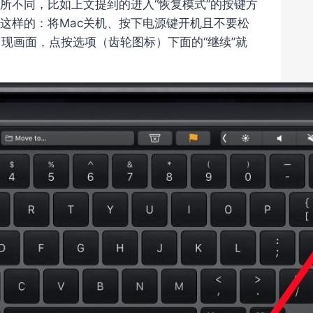
片有所不同，比如上文提到的进入“恢复模式”的按键方
这样的：将Mac关机、按下电源键开机且不要松
现画面，点按选项（齿轮图标）下面的“继续”就